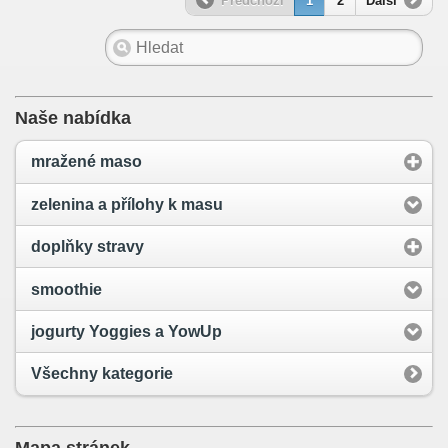
Předchozí
1
2
Další
Naše nabídka
mražené maso
zelenina a přílohy k masu
doplňky stravy
smoothie
jogurty Yoggies a YowUp
Všechny kategorie
Mapa stránek