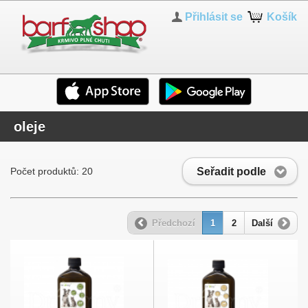
Přihlásit se
Košík
oleje
Seřadit podle
Počet produktů: 20
Předchozí
1
2
Další